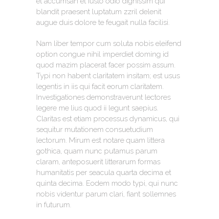
et accumsan et iusto odio dignissim qui
blandit praesent luptatum zzril delenit
augue duis dolore te feugait nulla facilisi.
Nam liber tempor cum soluta nobis eleifend
option congue nihil imperdiet doming id
quod mazim placerat facer possim assum.
Typi non habent claritatem insitam; est usus
legentis in iis qui facit eorum claritatem.
Investigationes demonstraverunt lectores
legere me lius quod ii legunt saepius.
Claritas est etiam processus dynamicus, qui
sequitur mutationem consuetudium
lectorum. Mirum est notare quam littera
gothica, quam nunc putamus parum
claram, anteposuerit litterarum formas
humanitatis per seacula quarta decima et
quinta decima. Eodem modo typi, qui nunc
nobis videntur parum clari, fiant sollemnes
in futurum.